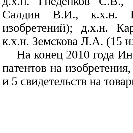
д.х.н.
Гнеденков
С.В., д
Салдин
В.И., к.х.н. 
изобретений);
д.х.н. Кар
к.х.н. Земскова Л.А. (15 
На конец
2010 года Ин
патентов на изобретения,
и 5 свидетельств на товар