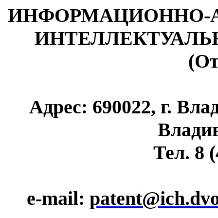
ИНФОРМАЦИОННО-А
ИНТЕЛЛЕКТУАЛЬ
(О
Адрес:
690022, г
. Вла
Владив
Тел
.
8
(
e-mail:
patent
@ich.dvo