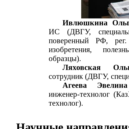
Ивлюшкина
Ольг
ИС (ДВГУ, специаль
поверенный РФ,
рег
изобретения, полез
образцы).
Ляховская Оль
сотрудник (ДВГУ, специ
Агеева
Эвелина
инженер-технолог (
Ка
технолог).
Научные направлени