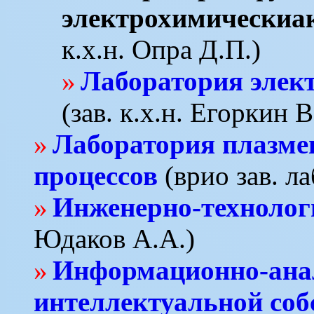
электрохимическиа
к.х.н. Опра Д.П.)
Лаборатория элек
(зав. к.х.н. Егоркин В
Лаборатория плазме
процессов
(врио зав. л
Инженерно-технолог
Юдаков А.А.)
Информационно-анал
интеллектуальной соб