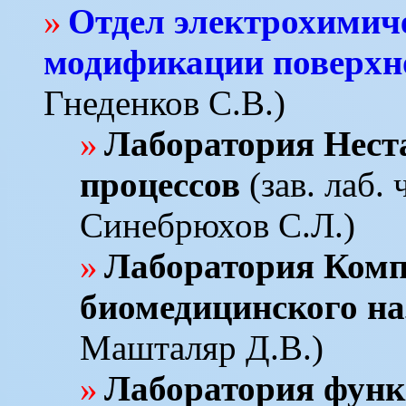
Отдел электрохимиче
модификации поверхн
Гнеденков С.В.)
Лаборатория Нест
процессов
(зав. лаб.
Синебрюхов С.Л.)
Лаборатория Ком
биомедицинского на
Машталяр Д.В.)
Лаборатория фун