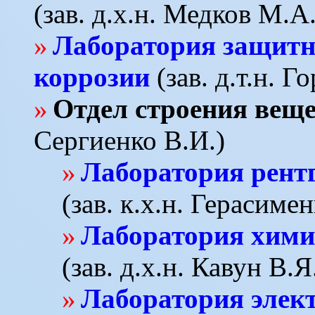
(зав. д.х.н. Медков М.А.
Лаборатория защитн
коррозии
(зав. д.т.н. Г
Отдел строения вещ
Сергиенко В.И.)
Лаборатория рент
(зав. к.х.н. Герасиме
Лаборатория хими
(зав. д.х.н. Кавун В.Я
Лаборатория элект